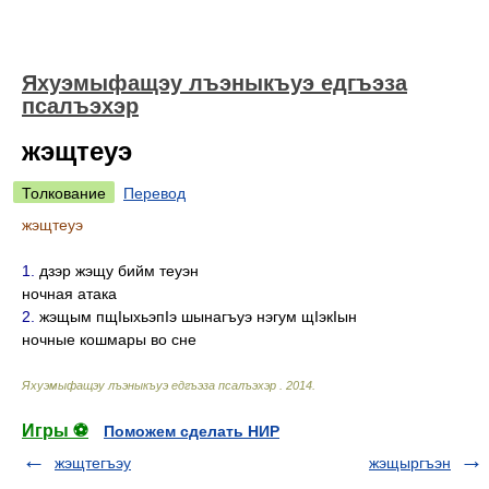
Яхуэмыфащэу лъэныкъуэ едгъэза
псалъэхэр
жэщтеуэ
Толкование
Перевод
жэщтеуэ
1.
дзэр жэщу бийм теуэн
ночная атака
2.
жэщым пщIыхьэпIэ шынагъуэ нэгум щIэкIын
ночные кошмары во сне
Яхуэмыфащэу лъэныкъуэ едгъэза псалъэхэр
.
2014
.
Игры ⚽
Поможем сделать НИР
жэщтегъэу
жэщыргъэн